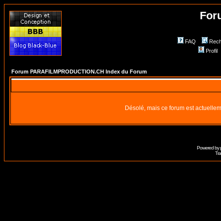
For
FAQ
Rech
Profil
Forum PARAFILMPRODUCTION.CH Index du Forum
Désolé, mais ce forum est actuellem
Powered by
Tra