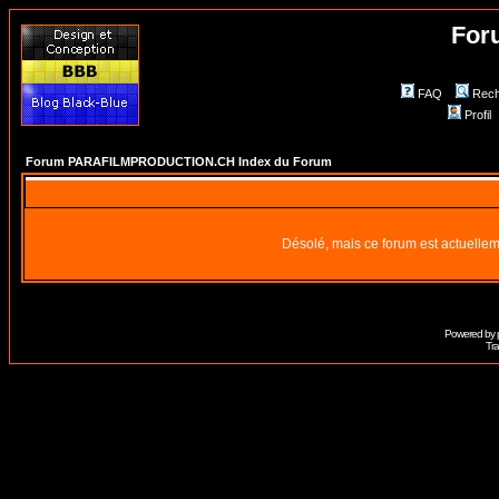
For
FAQ
Rech
Profil
Forum PARAFILMPRODUCTION.CH Index du Forum
Désolé, mais ce forum est actuellem
Powered by
Tra