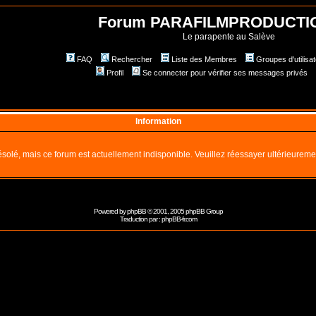
Forum PARAFILMPRODUCTI
Le parapente au Salève
FAQ
Rechercher
Liste des Membres
Groupes d'utilisa
Profil
Se connecter pour vérifier ses messages privés
Information
solé, mais ce forum est actuellement indisponible. Veuillez réessayer ultérieureme
Powered by
phpBB
© 2001, 2005 phpBB Group
Traduction par :
phpBB-fr.com