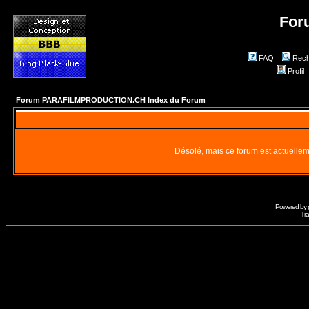
For
FAQ
Rech
Profil
Forum PARAFILMPRODUCTION.CH Index du Forum
Désolé, mais ce forum est actuellem
Powered by
Tra