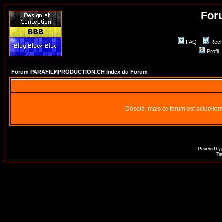
For
FAQ
Rech
Profil
Forum PARAFILMPRODUCTION.CH Index du Forum
Désolé, mais ce forum est actuellem
Powered by
Tra