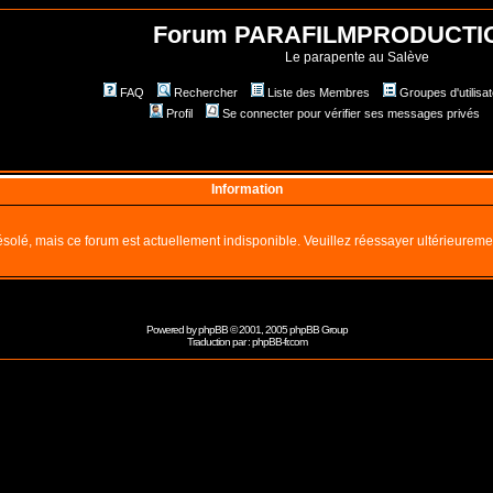
Forum PARAFILMPRODUCTI
Le parapente au Salève
FAQ
Rechercher
Liste des Membres
Groupes d'utilisa
Profil
Se connecter pour vérifier ses messages privés
Information
solé, mais ce forum est actuellement indisponible. Veuillez réessayer ultérieureme
Powered by
phpBB
© 2001, 2005 phpBB Group
Traduction par :
phpBB-fr.com