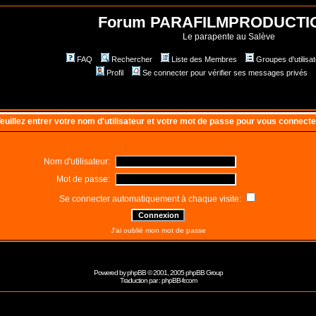
Forum PARAFILMPRODUCTI
Le parapente au Salève
FAQ
Rechercher
Liste des Membres
Groupes d'utilisa
Profil
Se connecter pour vérifier ses messages privés
euillez entrer votre nom d'utilisateur et votre mot de passe pour vous connecte
Nom d'utilisateur:
Mot de passe:
Se connecter automatiquement à chaque visite:
J'ai oublié mon mot de passe
Powered by
phpBB
© 2001, 2005 phpBB Group
Traduction par :
phpBB-fr.com