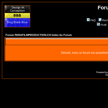
For
FAQ
Rech
Profil
Forum PARAFILMPRODUCTION.CH Index du Forum
Désolé, mais ce forum est actuellem
Powered by
Tra