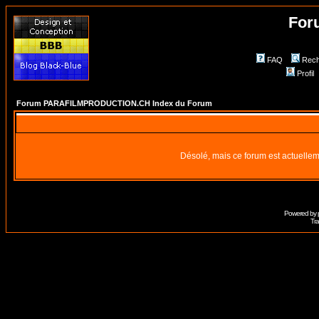
For
FAQ
Rech
Profil
Forum PARAFILMPRODUCTION.CH Index du Forum
Désolé, mais ce forum est actuellem
Powered by
Tra