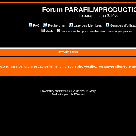
Forum PARAFILMPRODUCTI
Le parapente au Salève
FAQ
Rechercher
Liste des Membres
Groupes d'utilisa
Profil
Se connecter pour vérifier ses messages privés
Information
solé, mais ce forum est actuellement indisponible. Veuillez réessayer ultérieureme
Powered by
phpBB
© 2001, 2005 phpBB Group
Traduction par :
phpBB-fr.com