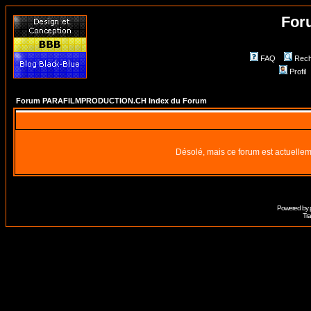
For
FAQ
Rech
Profil
Forum PARAFILMPRODUCTION.CH Index du Forum
Désolé, mais ce forum est actuellem
Powered by
Tra