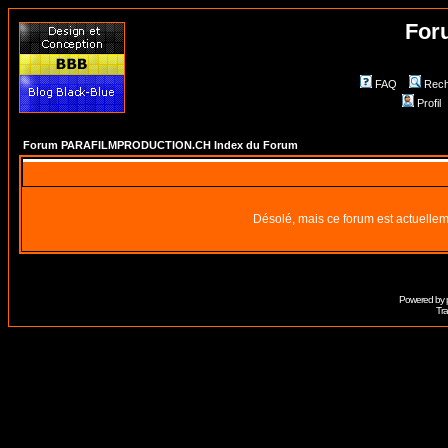
For
FAQ
Rech
Profil
Forum PARAFILMPRODUCTION.CH Index du Forum
Désolé, mais ce forum est actuellem
Powered by
Tra