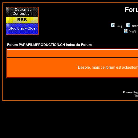
For
FAQ
Rech
Profil
Forum PARAFILMPRODUCTION.CH Index du Forum
Désolé, mais ce forum est actuellem
Powered by
Tra