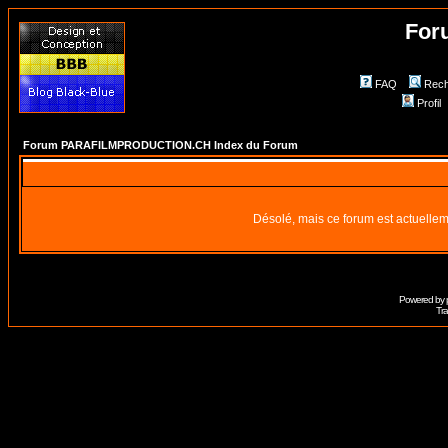
For
FAQ
Rech
Profil
Forum PARAFILMPRODUCTION.CH Index du Forum
Désolé, mais ce forum est actuellem
Powered by
Tra