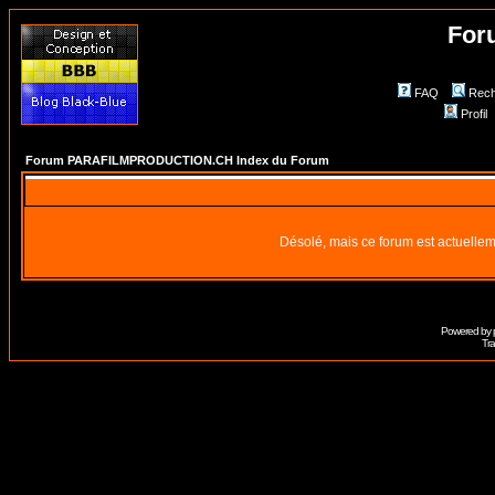
For
FAQ
Rech
Profil
Forum PARAFILMPRODUCTION.CH Index du Forum
Désolé, mais ce forum est actuellem
Powered by
Tra