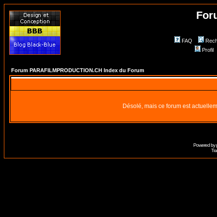
For
FAQ
Rech
Profil
Forum PARAFILMPRODUCTION.CH Index du Forum
Désolé, mais ce forum est actuellem
Powered by
Tra