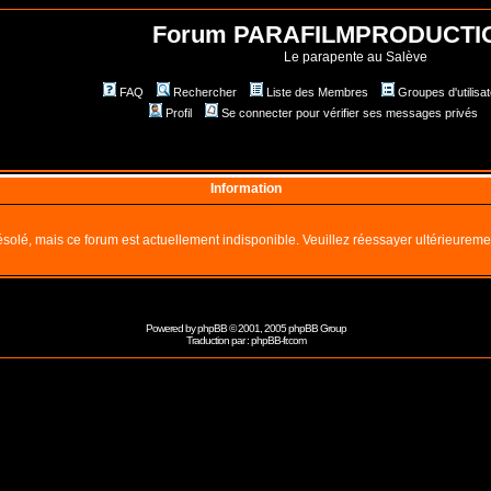
Forum PARAFILMPRODUCTI
Le parapente au Salève
FAQ
Rechercher
Liste des Membres
Groupes d'utilisa
Profil
Se connecter pour vérifier ses messages privés
Information
solé, mais ce forum est actuellement indisponible. Veuillez réessayer ultérieureme
Powered by
phpBB
© 2001, 2005 phpBB Group
Traduction par :
phpBB-fr.com