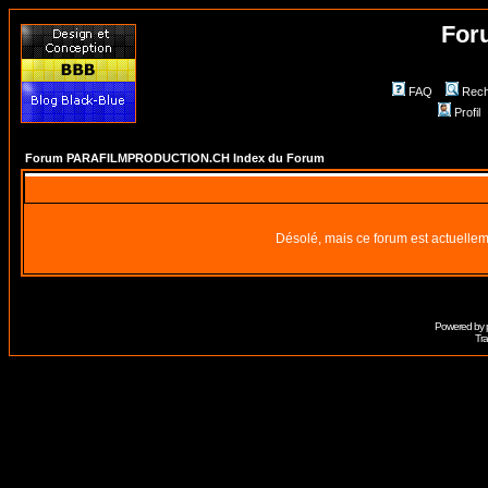
For
FAQ
Rech
Profil
Forum PARAFILMPRODUCTION.CH Index du Forum
Désolé, mais ce forum est actuellem
Powered by
Tra