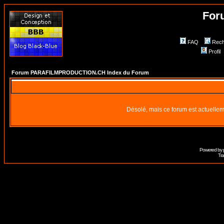
For
FAQ
Rech
Profil
Forum PARAFILMPRODUCTION.CH Index du Forum
Désolé, mais ce forum est actuellem
Powered by
Tra