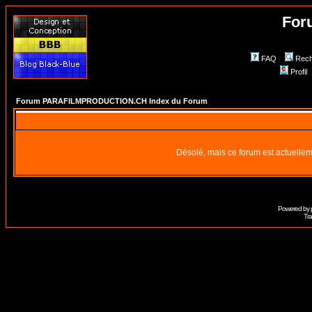
For
FAQ
Rech
Profil
Forum PARAFILMPRODUCTION.CH Index du Forum
Désolé, mais ce forum est actuellem
Powered by
Tra