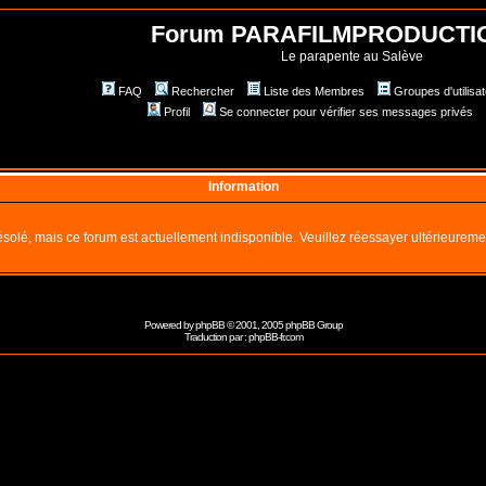
Forum PARAFILMPRODUCTI
Le parapente au Salève
FAQ
Rechercher
Liste des Membres
Groupes d'utilisa
Profil
Se connecter pour vérifier ses messages privés
Information
solé, mais ce forum est actuellement indisponible. Veuillez réessayer ultérieureme
Powered by
phpBB
© 2001, 2005 phpBB Group
Traduction par :
phpBB-fr.com