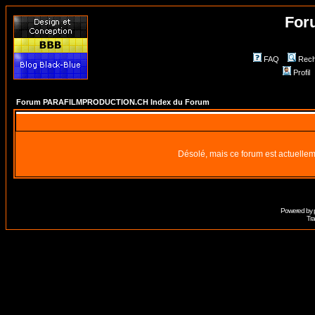
For
FAQ
Rech
Profil
Forum PARAFILMPRODUCTION.CH Index du Forum
Désolé, mais ce forum est actuellem
Powered by
Tra