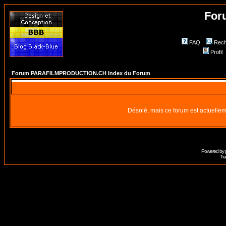
For
FAQ
Rech
Profil
Forum PARAFILMPRODUCTION.CH Index du Forum
Désolé, mais ce forum est actuellem
Powered by
Tra