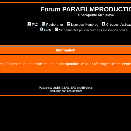
Forum PARAFILMPRODUCTI
Le parapente au Salève
FAQ
Rechercher
Liste des Membres
Groupes d'utilisa
Profil
Se connecter pour vérifier ses messages privés
Information
solé, mais ce forum est actuellement indisponible. Veuillez réessayer ultérieureme
Powered by
phpBB
© 2001, 2005 phpBB Group
Traduction par :
phpBB-fr.com