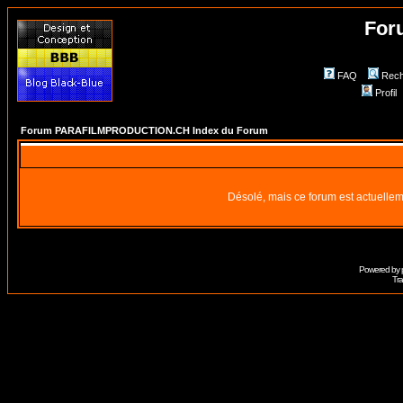
For
FAQ
Rech
Profil
Forum PARAFILMPRODUCTION.CH Index du Forum
Désolé, mais ce forum est actuellem
Powered by
Tra