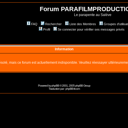
Forum PARAFILMPRODUCTI
Le parapente au Salève
FAQ
Rechercher
Liste des Membres
Groupes d'utilisa
Profil
Se connecter pour vérifier ses messages privés
Information
solé, mais ce forum est actuellement indisponible. Veuillez réessayer ultérieureme
Powered by
phpBB
© 2001, 2005 phpBB Group
Traduction par :
phpBB-fr.com