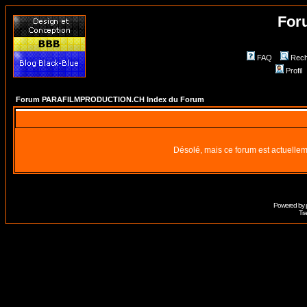
For
FAQ
Rech
Profil
Forum PARAFILMPRODUCTION.CH Index du Forum
Désolé, mais ce forum est actuellem
Powered by
Tra