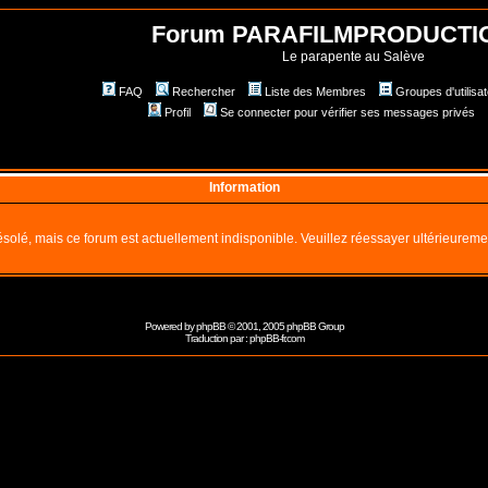
Forum PARAFILMPRODUCTI
Le parapente au Salève
FAQ
Rechercher
Liste des Membres
Groupes d'utilisa
Profil
Se connecter pour vérifier ses messages privés
Information
solé, mais ce forum est actuellement indisponible. Veuillez réessayer ultérieureme
Powered by
phpBB
© 2001, 2005 phpBB Group
Traduction par :
phpBB-fr.com