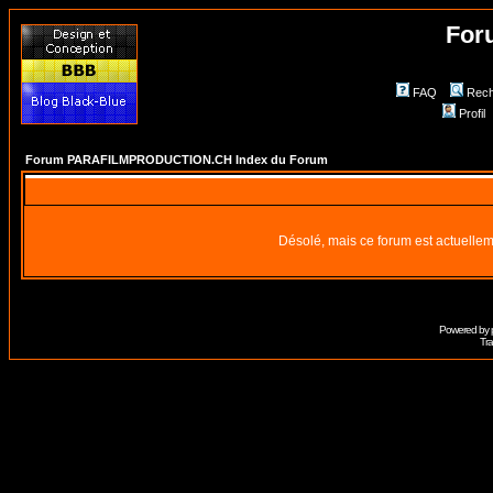
For
FAQ
Rech
Profil
Forum PARAFILMPRODUCTION.CH Index du Forum
Désolé, mais ce forum est actuellem
Powered by
Tra