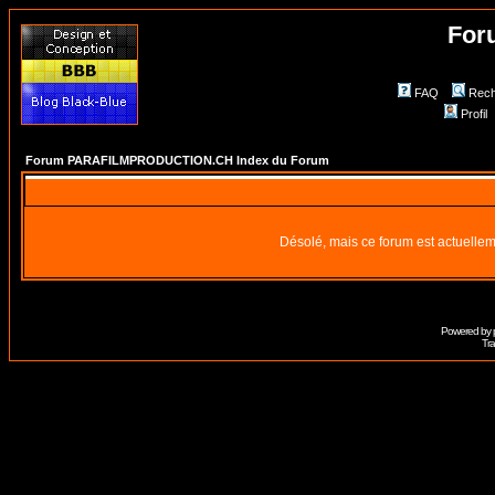
For
FAQ
Rech
Profil
Forum PARAFILMPRODUCTION.CH Index du Forum
Désolé, mais ce forum est actuellem
Powered by
Tra