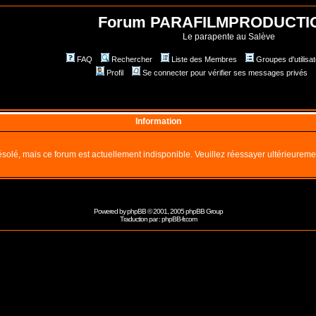
Forum PARAFILMPRODUCTI
Le parapente au Salève
FAQ
Rechercher
Liste des Membres
Groupes d'utilisa
Profil
Se connecter pour vérifier ses messages privés
Information
solé, mais ce forum est actuellement indisponible. Veuillez réessayer ultérieureme
Powered by
phpBB
© 2001, 2005 phpBB Group
Traduction par :
phpBB-fr.com