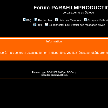
Forum PARAFILMPRODUCTI
Le parapente au Salève
FAQ
Rechercher
Liste des Membres
Groupes d'utilisa
Profil
Se connecter pour vérifier ses messages privés
Information
solé, mais ce forum est actuellement indisponible. Veuillez réessayer ultérieureme
Powered by
phpBB
© 2001, 2005 phpBB Group
Traduction par :
phpBB-fr.com