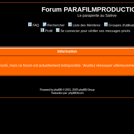
Forum PARAFILMPRODUCTI
Le parapente au Salève
FAQ
Rechercher
Liste des Membres
Groupes d'utilisa
Profil
Se connecter pour vérifier ses messages privés
Information
solé, mais ce forum est actuellement indisponible. Veuillez réessayer ultérieureme
Powered by
phpBB
© 2001, 2005 phpBB Group
Traduction par :
phpBB-fr.com