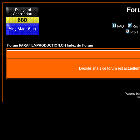
For
FAQ
Rech
Profil
Forum PARAFILMPRODUCTION.CH Index du Forum
Désolé, mais ce forum est actuellem
Powered by
Tra