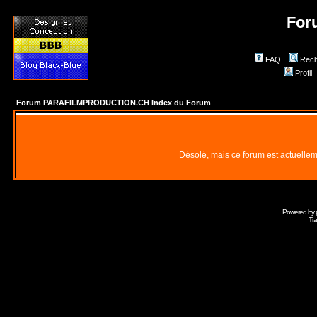
For
FAQ
Rech
Profil
Forum PARAFILMPRODUCTION.CH Index du Forum
Désolé, mais ce forum est actuellem
Powered by
Tra