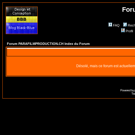
For
FAQ
Rech
Profil
Forum PARAFILMPRODUCTION.CH Index du Forum
Désolé, mais ce forum est actuellem
Powered by
Tra