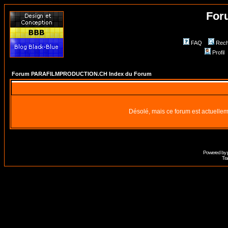
For
FAQ
Rech
Profil
Forum PARAFILMPRODUCTION.CH Index du Forum
Désolé, mais ce forum est actuellem
Powered by
Tra