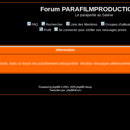
Forum PARAFILMPRODUCTI
Le parapente au Salève
FAQ
Rechercher
Liste des Membres
Groupes d'utilisa
Profil
Se connecter pour vérifier ses messages privés
Information
solé, mais ce forum est actuellement indisponible. Veuillez réessayer ultérieureme
Powered by
phpBB
© 2001, 2005 phpBB Group
Traduction par :
phpBB-fr.com