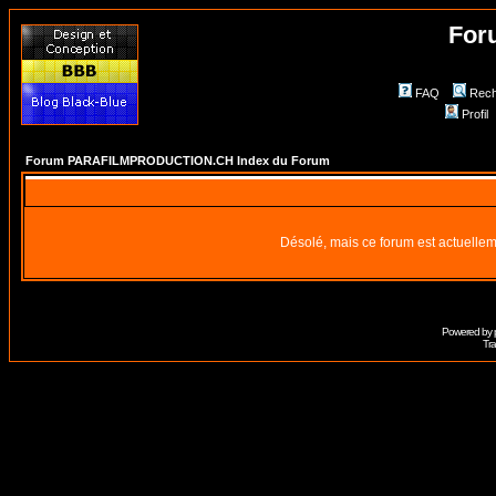
For
FAQ
Rech
Profil
Forum PARAFILMPRODUCTION.CH Index du Forum
Désolé, mais ce forum est actuellem
Powered by
Tra