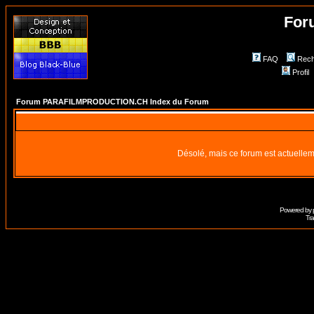
For
FAQ
Rech
Profil
Forum PARAFILMPRODUCTION.CH Index du Forum
Désolé, mais ce forum est actuellem
Powered by
Tra